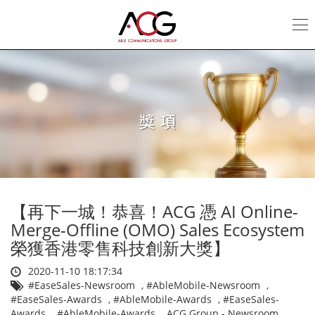
獎
項
|
ACG
【再下一城！恭喜！ACG 憑 AI Online-
Merge-Offline (OMO) Sales Ecosystem
榮獲香港零售科技創新大獎】
2020-11-10 18:17:34
#EaseSales-Newsroom
,
#AbleMobile-Newsroom
,
#EaseSales-Awards
,
#AbleMobile-Awards
,
#EaseSales-
Awards
,
#AbleMobile-Awards
,
ACG Group - Newsroom
,