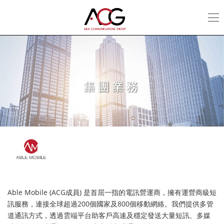
集
團
業
務
|
ACG
Able Mobile (ACG成員) 是首屈一指的電訊營運商，擁有運營商級短
訊服務，連接全球超過200個國家及800個移動網絡。我們提供多管
道通訊方式，透過雲端平台助客戶高速及穩定發送大量短訊、多媒