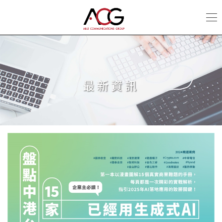
最
新
資
訊
|
ACG