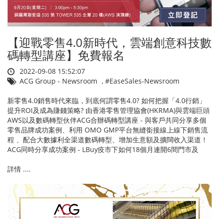
【迎戰零售4.0新時代，雲端創意科技數
碼轉型講座】免費報名
2022-09-08 15:52:07
ACG Group - Newsroom
,
#EaseSales-Newsroom
新零售4.0銷售時代來臨，到底何謂零售4.0? 如何把握「4.0行銷」
提升ROI及成為賺錢策略? 由香港零售管理協會(HKRMA)與雲端巨頭
AWS以及數碼轉型伙伴ACG合辦碼轉型講座 - 與客戶共同分享多個
零售品牌成功案例、利用 OMO GMP平台無縫銜接線上線下銷售流
程 、配合大數據利全渠道數碼轉型、增加生意額及擴闊收入渠道！
ACG同時分享成功案例 - LBuy疫市下如何18個月連開6間門市及
詳情 ....