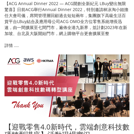
【ACG Annual Dinner 2022 — ACG開創全新紀元 LBuy變出無限
驚喜】日前ACG舉行Annual Dinner 2022，特別邀請林泳淘小姐擔
任大會司儀，席間管理層回顧過去短短兩年，集團旗下高級生活百
貨平台LBuy結合及應用母公司ACG OMO全方位零售系統增長迅
速，由一間擴展至七間門市，遍佈全港九新界，並計劃2023年在新
加坡、台北及大阪開始門市，網上購物平台更會擴展至整
詳情 ....
【迎戰零售4.0新時代，雲端創意科技數