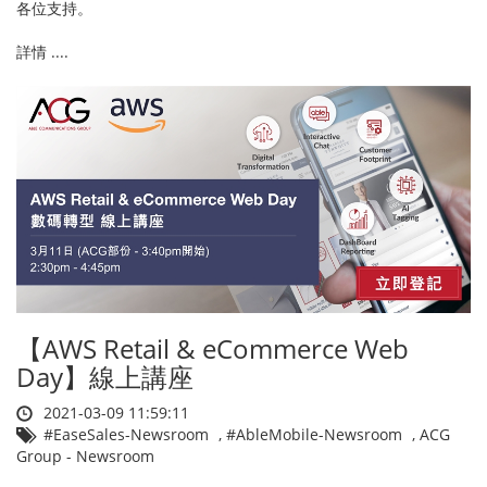
各位支持。
詳情 ....
【AWS Retail & eCommerce Web
Day】線上講座
2021-03-09 11:59:11
#EaseSales-Newsroom
,
#AbleMobile-Newsroom
,
ACG
Group - Newsroom