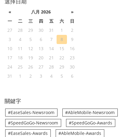
選擇日期
«
八月 2026
»
一
二
三
四
五
六
日
27
28
29
30
31
1
2
3
4
5
6
7
8
9
10
11
12
13
14
15
16
17
18
19
20
21
22
23
24
25
26
27
28
29
30
31
1
2
3
4
5
6
關鍵字
#EaseSales-Newsroom
#AbleMobile-Newsroom
#SpeedGoGo-Newsroom
#SpeedGoGo-Awards
#EaseSales-Awards
#AbleMobile-Awards