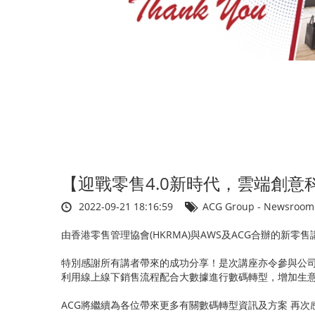
端
創
意
科
技
數
碼
【迎戰零售4.0新時代，雲端創
轉
2022-09-21 18:16:59
ACG Group - Newsroo
型
由香港零售管理協會(HKRMA)與AWS及ACG合辦的新零
講
特別感謝所有講者帶來的成功分享！是次講座亦令參與公
利用線上線下銷售流程配合大數據進行數碼轉型，增加生
座】
ACG將繼續為各位帶來更多有關數碼轉型資訊及方案 再次