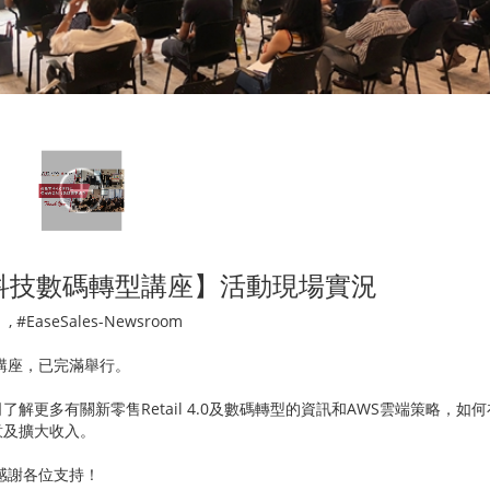
意科技數碼轉型講座】活動現場實況
m
,
#EaseSales-Newsroom
售講座，已完滿舉行。
司了解更多有關新零售
Retail 4.0
及數碼轉型的資訊和
AWS
雲端策略，如何
意及擴大收入。
感謝各位支持！