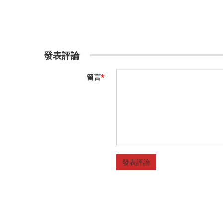
活
動
圓
滿
發表評論
結
留言
*
束
發表評論