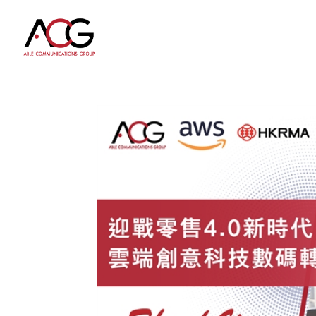
【迎
戰
零
售
4.0
新
時
代，
雲