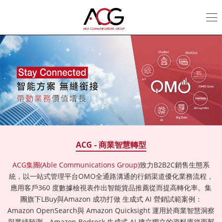
ACG
集
團
ACG - 商業智慧轉型
ACG集團(Able Communications Group)
致力B2B2C銷售生態系
統，以一站式管理平台OMO全通路溝通的行銷渠道優化業務流程，
應用客戶360 度數據檢視表作出智能貨品推薦從而提高轉化率。集
團旗下LBuy與Amazon 成功打做 生成式 AI 營銷試範案例：
Amazon OpenSearch與 Amazon Quicksight 運用於商業智慧洞察
與業績預測，Amazon Bedrock 生成式 AI 建立獨立的資料庫從而幫